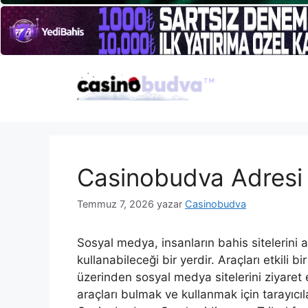
İçeriğe
atla
Casinobudva Adresi
Temmuz 7, 2026
yazar
Casinobudva
Sosyal medya, insanların bahis sitelerini a
kullanabileceği bir yerdir. Araçları etkili bi
üzerinden sosyal medya sitelerini ziyaret e
araçları bulmak ve kullanmak için tarayıcıl