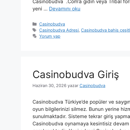
Casinobudva .Com’a gidin veya Tribal fo
yeni …
Devamını oku
Kategoriler
Casinobudva
Etiketler
Casinobudva Adresi
,
Casinobudva bahis çeşitl
Yorum yap
Casinobudva Giriş
Haziran 30, 2026
yazar
Casinobudva
Casinobudva Türkiye’de popüler ve saygın b
oyun bilgilerinizi silmez. Bunun yerine hiz
sunulmaktadır. Sisteme tekrar giriş yapmak iç
Casinobudva oynamaya kesintisiz devam et