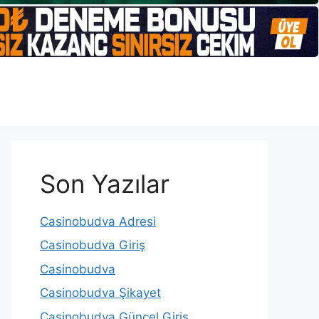
Son Yazılar
Casinobudva Adresi
Casinobudva Giriş
Casinobudva
Casinobudva Şikayet
Casinobudva Güncel Giriş