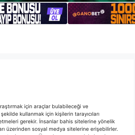
raştırmak için araçlar bulabileceği ve
r şekilde kullanmak için kişilerin tarayıcıları
tmeleri gerekir. İnsanlar bahis sitelerine yönelik
arı üzerinden sosyal medya sitelerine erişebilirler.