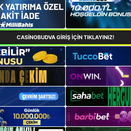
CASİNOBUDVA GİRİŞ İÇİN TIKLAYINIZ!