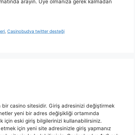
rmatında arayın. Üye olmanıza gerek kalmadan
eri
,
Casinobudva twitter desteği
ir casino sitesidir. Giriş adresinizi değiştirmek
metler yeni bir adres değişikliği ortamında
in eski giriş bilgilerinizi kullanabilirsiniz.
mek için yeni site adresinizle giriş yapmanız