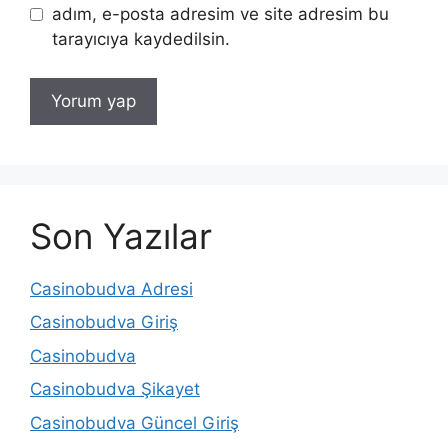
adım, e-posta adresim ve site adresim bu
tarayıcıya kaydedilsin.
Son Yazılar
Casinobudva Adresi
Casinobudva Giriş
Casinobudva
Casinobudva Şikayet
Casinobudva Güncel Giriş