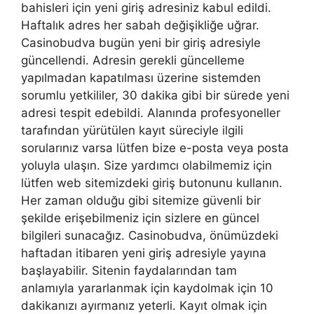
bahisleri için yeni giriş adresiniz kabul edildi.
Haftalık adres her sabah değişikliğe uğrar.
Casinobudva bugün yeni bir giriş adresiyle
güncellendi. Adresin gerekli güncelleme
yapılmadan kapatılması üzerine sistemden
sorumlu yetkililer, 30 dakika gibi bir sürede yeni
adresi tespit edebildi. Alanında profesyoneller
tarafından yürütülen kayıt süreciyle ilgili
sorularınız varsa lütfen bize e-posta veya posta
yoluyla ulaşın. Size yardımcı olabilmemiz için
lütfen web sitemizdeki giriş butonunu kullanın.
Her zaman olduğu gibi sitemize güvenli bir
şekilde erişebilmeniz için sizlere en güncel
bilgileri sunacağız. Casinobudva, önümüzdeki
haftadan itibaren yeni giriş adresiyle yayına
başlayabilir. Sitenin faydalarından tam
anlamıyla yararlanmak için kaydolmak için 10
dakikanızı ayırmanız yeterli. Kayıt olmak için