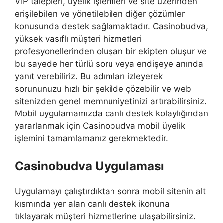
VIP talepleri, üyelik işlemleri ve site üzerinden
erişilebilen ve yönetilebilen diğer çözümler
konusunda destek sağlamaktadır. Casinobudva,
yüksek vasıflı müşteri hizmetleri
profesyonellerinden oluşan bir ekipten oluşur ve
bu sayede her türlü soru veya endişeye anında
yanıt verebiliriz. Bu adımları izleyerek
sorununuzu hızlı bir şekilde çözebilir ve web
sitenizden genel memnuniyetinizi artırabilirsiniz.
Mobil uygulamamızda canlı destek kolaylığından
yararlanmak için Casinobudva mobil üyelik
işlemini tamamlamanız gerekmektedir.
Casinobudva Uygulaması
Uygulamayı çalıştırdıktan sonra mobil sitenin alt
kısmında yer alan canlı destek ikonuna
tıklayarak müşteri hizmetlerine ulaşabilirsiniz.