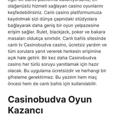
olağanüstü hizmeti sağlayan casino oyunlarını
keşfedebilirsiniz. Canlı casino platformumuza
kaydolmak sizi dünya çapındaki stüdyolara
bağlayarak daha geniş bir oyun yelpazesine
erişim sağlar. Rulet, blackjack, poker ve bakara
masaları oldukça sınırlıdır. Canlı bahis sitesinde
canlı tv Casinobudva casino, ücretsiz yardım ve
tüm sorulara yanıt vererek herkesin erişimine
açık hale getirir. Bir kez daha Casinobudva
casino her türlü soruyu yanıtlamak için hazır
olacak. Bu uygulama ücretsizdir ve herhangi bir
şifreleme gerektirmez. Bu yazılım hem maç
öncesi hem de canlı bahis için kullanılabilir.
Casinobudva Oyun
Kazancı