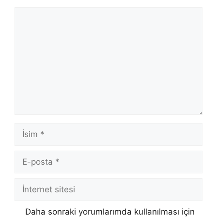
Yorum
İsim
E-
posta
İnternet
sitesi
Daha sonraki yorumlarımda kullanılması için