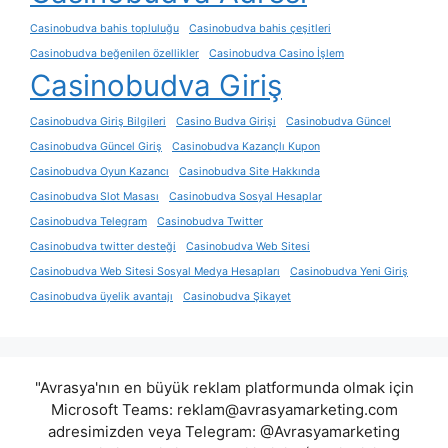
Casinobudva bahis topluluğu
Casinobudva bahis çeşitleri
Casinobudva beğenilen özellikler
Casinobudva Casino İşlem
Casinobudva Giriş
Casinobudva Giriş Bilgileri
Casino Budva Girişi
Casinobudva Güncel
Casinobudva Güncel Giriş
Casinobudva Kazançlı Kupon
Casinobudva Oyun Kazancı
Casinobudva Site Hakkında
Casinobudva Slot Masası
Casinobudva Sosyal Hesaplar
Casinobudva Telegram
Casinobudva Twitter
Casinobudva twitter desteği
Casinobudva Web Sitesi
Casinobudva Web Sitesi Sosyal Medya Hesapları
Casinobudva Yeni Giriş
Casinobudva üyelik avantajı
Casinobudva Şikayet
"Avrasya'nın en büyük reklam platformunda olmak için
Microsoft Teams:
reklam@avrasyamarketing.com
adresimizden veya Telegram: @Avrasyamarketing