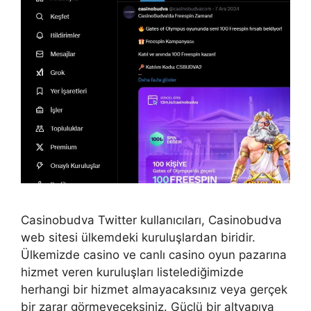
Casinobudva Twitter kullanıcıları, Casinobudva
web sitesi ülkemdeki kuruluşlardan biridir.
Ülkemizde casino ve canlı casino oyun pazarına
hizmet veren kuruluşları listelediğimizde
herhangi bir hizmet almayacaksınız veya gerçek
bir zarar görmeyeceksiniz. Güçlü bir altyapıya