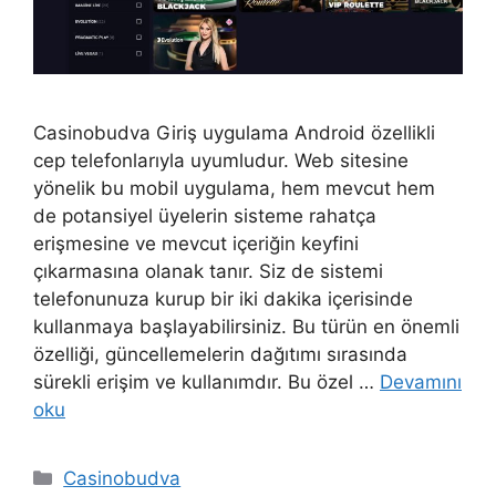
Casinobudva Giriş uygulama Android özellikli
cep telefonlarıyla uyumludur. Web sitesine
yönelik bu mobil uygulama, hem mevcut hem
de potansiyel üyelerin sisteme rahatça
erişmesine ve mevcut içeriğin keyfini
çıkarmasına olanak tanır. Siz de sistemi
telefonunuza kurup bir iki dakika içerisinde
kullanmaya başlayabilirsiniz. Bu türün en önemli
özelliği, güncellemelerin dağıtımı sırasında
sürekli erişim ve kullanımdır. Bu özel …
Devamını
oku
Kategoriler
Casinobudva