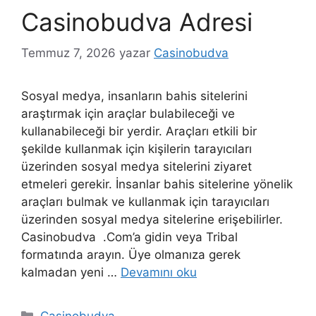
Casinobudva Adresi
Temmuz 7, 2026
yazar
Casinobudva
Sosyal medya, insanların bahis sitelerini
araştırmak için araçlar bulabileceği ve
kullanabileceği bir yerdir. Araçları etkili bir
şekilde kullanmak için kişilerin tarayıcıları
üzerinden sosyal medya sitelerini ziyaret
etmeleri gerekir. İnsanlar bahis sitelerine yönelik
araçları bulmak ve kullanmak için tarayıcıları
üzerinden sosyal medya sitelerine erişebilirler.
Casinobudva .Com’a gidin veya Tribal
formatında arayın. Üye olmanıza gerek
kalmadan yeni …
Devamını oku
Kategoriler