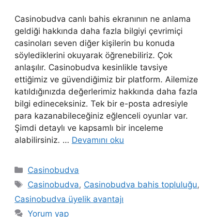
Casinobudva canlı bahis ekranının ne anlama
geldiği hakkında daha fazla bilgiyi çevrimiçi
casinoları seven diğer kişilerin bu konuda
söylediklerini okuyarak öğrenebiliriz. Çok
anlaşılır. Casinobudva kesinlikle tavsiye
ettiğimiz ve güvendiğimiz bir platform. Ailemize
katıldığınızda değerlerimiz hakkında daha fazla
bilgi edineceksiniz. Tek bir e-posta adresiyle
para kazanabileceğiniz eğlenceli oyunlar var.
Şimdi detaylı ve kapsamlı bir inceleme
alabilirsiniz. …
Devamını oku
Kategoriler
Casinobudva
Etiketler
Casinobudva
,
Casinobudva bahis topluluğu
,
Casinobudva üyelik avantajı
Yorum yap