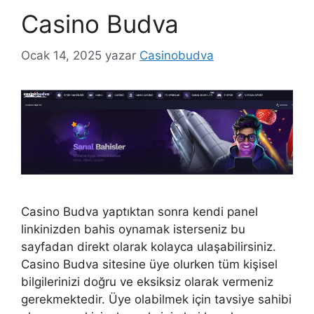
Casino Budva
Ocak 14, 2025
yazar
Casinobudva
Casino Budva yaptıktan sonra kendi panel
linkinizden bahis oynamak isterseniz bu
sayfadan direkt olarak kolayca ulaşabilirsiniz.
Casino Budva sitesine üye olurken tüm kişisel
bilgilerinizi doğru ve eksiksiz olarak vermeniz
gerekmektedir. Üye olabilmek için tavsiye sahibi