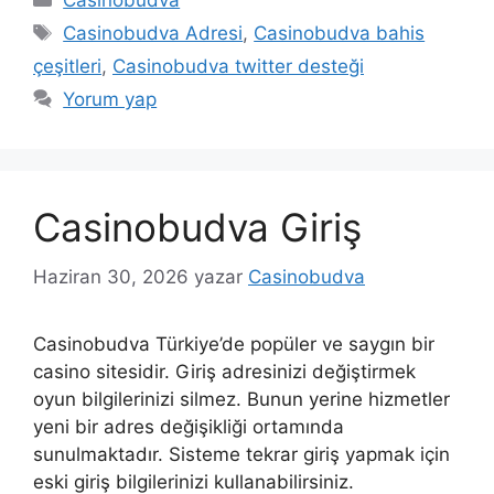
Casinobudva
Etiketler
Casinobudva Adresi
,
Casinobudva bahis
çeşitleri
,
Casinobudva twitter desteği
Yorum yap
Casinobudva Giriş
Haziran 30, 2026
yazar
Casinobudva
Casinobudva Türkiye’de popüler ve saygın bir
casino sitesidir. Giriş adresinizi değiştirmek
oyun bilgilerinizi silmez. Bunun yerine hizmetler
yeni bir adres değişikliği ortamında
sunulmaktadır. Sisteme tekrar giriş yapmak için
eski giriş bilgilerinizi kullanabilirsiniz.