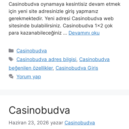
Casinobudva oynamaya kesintisiz devam etmek
için yeni site adresinizle giriş yapmanız
gerekmektedir. Yeni adresi Casinobudva web
sitesinde bulabilirsiniz. Casinobudva 1×2 çok
para kazanabileceğiniz …
Devamını oku
Kategoriler
Casinobudva
Etiketler
Casinobudva adres bilgisi
,
Casinobudva
beğenilen özellikler
,
Casinobudva Giriş
Yorum yap
Casinobudva
Haziran 23, 2026
yazar
Casinobudva