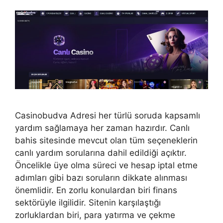
Casinobudva Adresi her türlü soruda kapsamlı
yardım sağlamaya her zaman hazırdır. Canlı
bahis sitesinde mevcut olan tüm seçeneklerin
canlı yardım sorularına dahil edildiği açıktır.
Öncelikle üye olma süreci ve hesap iptal etme
adımları gibi bazı soruların dikkate alınması
önemlidir. En zorlu konulardan biri finans
sektörüyle ilgilidir. Sitenin karşılaştığı
zorluklardan biri, para yatırma ve çekme