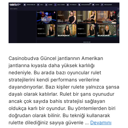
Casinobudva Güncel jantlarının Amerikan
jantlarına kıyasla daha yüksek karlılığı
nedeniyle. Bu arada bazı oyuncular rulet
stratejilerini kendi performans verilerine
dayandırıyorlar. Bazı kişiler rulete yalnızca şansa
dayalı olarak katılırlar. Rulet bir şans oyunudur
ancak çok sayıda bahis stratejisi sağlayan
oldukça karlı bir oyundur. Bu yöntemlerden biri
doğrudan olarak bilinir. Bu tekniği kullanarak
rulette dilediğiniz sayıya güvenle …
Devamını