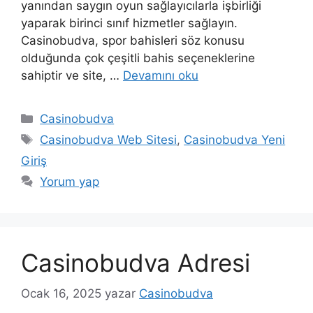
yanından saygın oyun sağlayıcılarla işbirliği
yaparak birinci sınıf hizmetler sağlayın.
Casinobudva, spor bahisleri söz konusu
olduğunda çok çeşitli bahis seçeneklerine
sahiptir ve site, …
Devamını oku
Kategoriler
Casinobudva
Etiketler
Casinobudva Web Sitesi
,
Casinobudva Yeni
Giriş
Yorum yap
Casinobudva Adresi
Ocak 16, 2025
yazar
Casinobudva