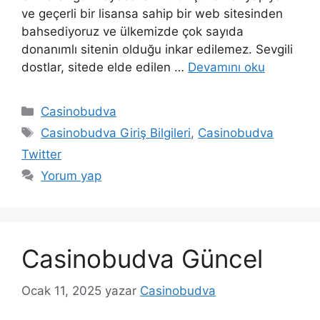
ve geçerli bir lisansa sahip bir web sitesinden
bahsediyoruz ve ülkemizde çok sayıda
donanımlı sitenin olduğu inkar edilemez. Sevgili
dostlar, sitede elde edilen …
Devamını oku
Kategoriler
Casinobudva
Etiketler
Casinobudva Giriş Bilgileri
,
Casinobudva
Twitter
Yorum yap
Casinobudva Güncel
Ocak 11, 2025
yazar
Casinobudva