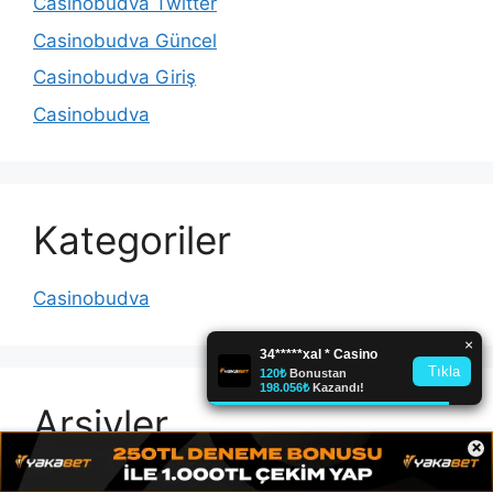
Casinobudva Twitter
Casinobudva Güncel
Casinobudva Giriş
Casinobudva
Kategoriler
Casinobudva
Arşivler
×
Temmuz 2026