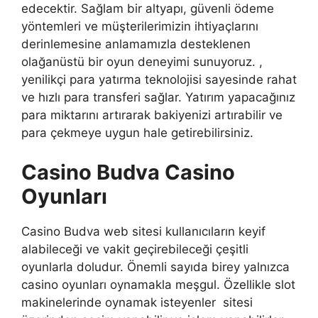
edecektir. Sağlam bir altyapı, güvenli ödeme
yöntemleri ve müşterilerimizin ihtiyaçlarını
derinlemesine anlamamızla desteklenen
olağanüstü bir oyun deneyimi sunuyoruz. ,
yenilikçi para yatırma teknolojisi sayesinde rahat
ve hızlı para transferi sağlar. Yatırım yapacağınız
para miktarını artırarak bakiyenizi artırabilir ve
para çekmeye uygun hale getirebilirsiniz.
Casino Budva Casino
Oyunları
Casino Budva web sitesi kullanıcıların keyif
alabileceği ve vakit geçirebileceği çeşitli
oyunlarla doludur. Önemli sayıda birey yalnızca
casino oyunları oynamakla meşgul. Özellikle slot
makinelerinde oynamak isteyenler sitesi