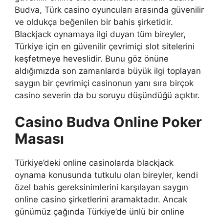
Budva, Türk casino oyuncuları arasında güvenilir
ve oldukça beğenilen bir bahis şirketidir.
Blackjack oynamaya ilgi duyan tüm bireyler,
Türkiye için en güvenilir çevrimiçi slot sitelerini
keşfetmeye heveslidir. Bunu göz önüne
aldığımızda son zamanlarda büyük ilgi toplayan
saygın bir çevrimiçi casinonun yanı sıra birçok
casino severin da bu soruyu düşündüğü açıktır.
Casino Budva Online Poker
Masası
Türkiye’deki online casinolarda blackjack
oynama konusunda tutkulu olan bireyler, kendi
özel bahis gereksinimlerini karşılayan saygın
online casino şirketlerini aramaktadır. Ancak
günümüz çağında Türkiye’de ünlü bir online