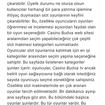
çıkarabilir. Üyelik durumu ne olursa olsun
kullanıcılar herhangi bir para yatırma işlemine
ihtiyaç duymadan slot oyunlarının keyfini
çıkarabilirler. Bu, özellikle oyuncuların oyunları
öğrenmesi ve incelemesi açısından faydalı olan
bir oyun seçeneğidir. Casino Budva web sitesi
aralarından seçim yapabileceğiniz çok çeşitli
slot makinesi kategorileri sunmaktadır.
Oyuncular slot oyunlarına katılmak için en iyi
kategoriler arasından seçim yapma seçeneğine
sahiptir. Bu sayfada listelenen kategoriler
şunları içerir: oyuncular,
Casino Budva tv
ancak
belirli oyun sağlayıcısına bağlı olarak istediğiniz
sayıda oyuncuyu seçme esnekliğine sahipsiniz.
Özellikle slot makinelerinde en çok aranan
oyunlar tercih edilmektedir. Bir dakikanızı ayırıp
ana sayfaya göz atın. Bu bölümdeki başlıca
oyunlar şunlardır: Bu tür oyunlar vardır. Bu