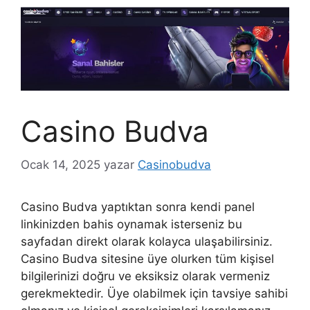
Casino Budva
Ocak 14, 2025
yazar
Casinobudva
Casino Budva yaptıktan sonra kendi panel
linkinizden bahis oynamak isterseniz bu
sayfadan direkt olarak kolayca ulaşabilirsiniz.
Casino Budva sitesine üye olurken tüm kişisel
bilgilerinizi doğru ve eksiksiz olarak vermeniz
gerekmektedir. Üye olabilmek için tavsiye sahibi