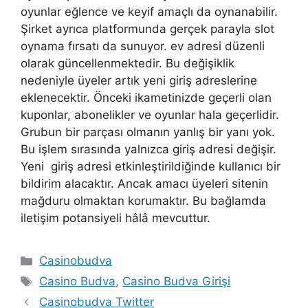
oyunlar eğlence ve keyif amaçlı da oynanabilir.
Şirket ayrıca platformunda gerçek parayla slot
oynama fırsatı da sunuyor. ev adresi düzenli
olarak güncellenmektedir. Bu değişiklik
nedeniyle üyeler artık yeni giriş adreslerine
eklenecektir. Önceki ikametinizde geçerli olan
kuponlar, abonelikler ve oyunlar hala geçerlidir.
Grubun bir parçası olmanın yanlış bir yanı yok.
Bu işlem sırasında yalnızca giriş adresi değişir.
Yeni giriş adresi etkinleştirildiğinde kullanıcı bir
bildirim alacaktır. Ancak amacı üyeleri sitenin
mağduru olmaktan korumaktır. Bu bağlamda
iletişim potansiyeli hâlâ mevcuttur.
Kategoriler
Casinobudva
Etiketler
Casino Budva
,
Casino Budva Girişi
Casinobudva Twitter