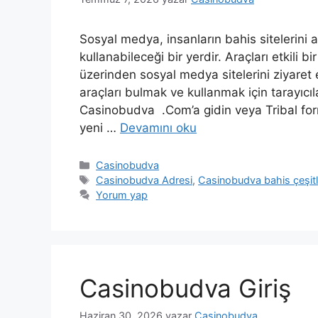
Sosyal medya, insanların bahis sitelerini a
kullanabileceği bir yerdir. Araçları etkili bi
üzerinden sosyal medya sitelerini ziyaret e
araçları bulmak ve kullanmak için tarayıcıl
Casinobudva .Com’a gidin veya Tribal fo
yeni …
Devamını oku
Kategoriler
Casinobudva
Etiketler
Casinobudva Adresi
,
Casinobudva bahis çeşitl
Yorum yap
Casinobudva Giriş
Haziran 30, 2026
yazar
Casinobudva