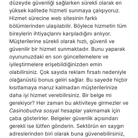
düzeyde güvenliği sağlarken sürekli olarak en
yüksek kalitede hizmeti sunmaya çalışıyoruz.
Hizmet sürecine web sitesinin farklı
bölümlerinden ulaşılabilir. Böylece hizmetin tüm
bireylerin ihtiyaçlarını karşıladığını anlıyor.
Müşterilerine sürekli olarak hızlı, güvenli ve
güvenilir bir hizmet sunmaktadır. Bunu yaparak
oyununuzdaki en son güncellemelere ve
iyileştirmelere erişebildiğinizden emin
olabilirsiniz. Çok sayıda reklam fırsatı nedeniyle
olağanüstü bonus geliri sağlar. Bu sayede hiçbir
kısıtlamaya maruz kalmadan müşterilerinize
daha iyi hizmet verebilirsiniz. Bir belge mi
gerekiyor? Her zaman bu aktiviteye girmezler ve
Casinobudva sosyal hesaplar
yakmamak için
çaba gösterirler. Belgeler güvenlik açısından
gerekli ise lütfen gönderin. Sektörün en saygın
adreslerinden biri olarak buna güvenebilirsiniz,