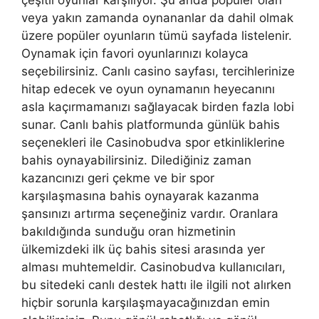
veya yakın zamanda oynananlar da dahil olmak
üzere popüler oyunların tümü sayfada listelenir.
Oynamak için favori oyunlarınızı kolayca
seçebilirsiniz. Canlı casino sayfası, tercihlerinize
hitap edecek ve oyun oynamanın heyecanını
asla kaçırmamanızı sağlayacak birden fazla lobi
sunar. Canlı bahis platformunda günlük bahis
seçenekleri ile Casinobudva spor etkinliklerine
bahis oynayabilirsiniz. Dilediğiniz zaman
kazancınızı geri çekme ve bir spor
karşılaşmasına bahis oynayarak kazanma
şansınızı artırma seçeneğiniz vardır. Oranlara
bakıldığında sunduğu oran hizmetinin
ülkemizdeki ilk üç bahis sitesi arasında yer
alması muhtemeldir. Casinobudva kullanıcıları,
bu sitedeki canlı destek hattı ile ilgili not alırken
hiçbir sorunla karşılaşmayacağınızdan emin