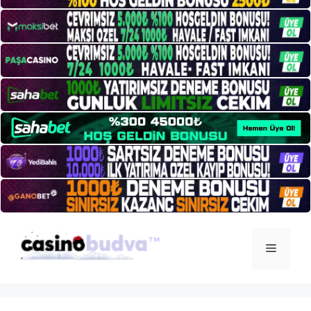
İçeriğe
atla
Menü