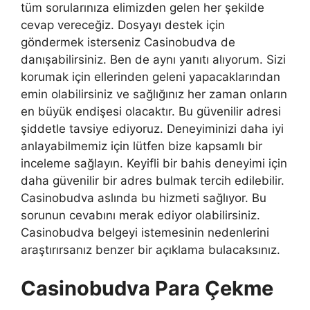
tüm sorularınıza elimizden gelen her şekilde
cevap vereceğiz. Dosyayı destek için
göndermek isterseniz Casinobudva de
danışabilirsiniz. Ben de aynı yanıtı alıyorum. Sizi
korumak için ellerinden geleni yapacaklarından
emin olabilirsiniz ve sağlığınız her zaman onların
en büyük endişesi olacaktır. Bu güvenilir adresi
şiddetle tavsiye ediyoruz. Deneyiminizi daha iyi
anlayabilmemiz için lütfen bize kapsamlı bir
inceleme sağlayın. Keyifli bir bahis deneyimi için
daha güvenilir bir adres bulmak tercih edilebilir.
Casinobudva aslında bu hizmeti sağlıyor. Bu
sorunun cevabını merak ediyor olabilirsiniz.
Casinobudva belgeyi istemesinin nedenlerini
araştırırsanız benzer bir açıklama bulacaksınız.
Casinobudva Para Çekme