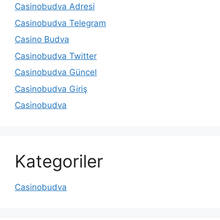
Casinobudva Adresi
Casinobudva Telegram
Casino Budva
Casinobudva Twitter
Casinobudva Güncel
Casinobudva Giriş
Casinobudva
Kategoriler
Casinobudva